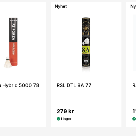
Nyhet
Ny
a Hybrid 5000 78
RSL DTL 8A 77
R
279 kr
1
I lager