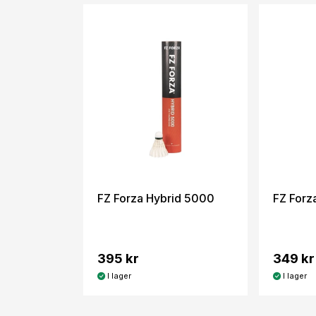
FZ Forza Hybrid 5000
FZ Forz
395 kr
349 kr
I lager
I lager