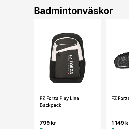
Badmintonväskor
FZ Forza Play Line
FZ Forz
Backpack
799 kr
1 149 k