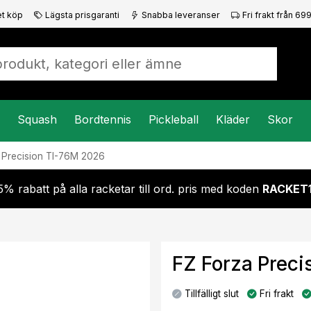
t köp
Lägsta prisgaranti
Snabba leveranser
Fri frakt från 699
Squash
Bordtennis
Pickleball
Kläder
Skor
a
Precision TI-76M 2026
5% rabatt på alla racketar till ord. pris med koden
RACKET
FZ Forza Preci
Tillfälligt slut
Fri frakt