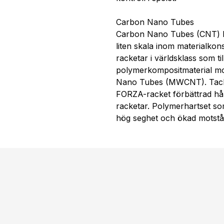
Carbon Nano Tubes
Carbon Nano Tubes (CNT) by
liten skala inom materialko
racketar i världsklass som t
polymerkompositmaterial mo
Nano Tubes (MWCNT). Tack 
FORZA-racket förbättrad håll
racketar. Polymerhartset s
hög seghet och ökad motstå