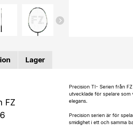
tion
Lager
Precision TI- Serien från F
utvecklade för spelare som v
n FZ
elegans.
76
Precision serien är för spel
smidighet i ett och samma b