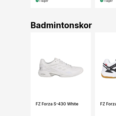
I lager
I lager
Badmintonskor
FZ Forza S-430 White
FZ Forz