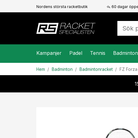
Nordens största racketbutik
60 dagar öppe
Kampanjer
Padel
Tennis
Badminton
Hem
Badminton
Badmintonracket
FZ Forz
1