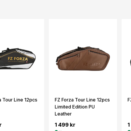
a Tour Line 12pcs
FZ Forza Tour Line 12pcs
F
Limited Edition PU
Leather
r
1 499 kr
1