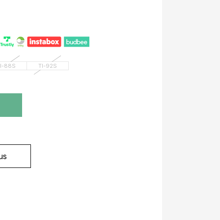
I-88S
TI-92S
?
us