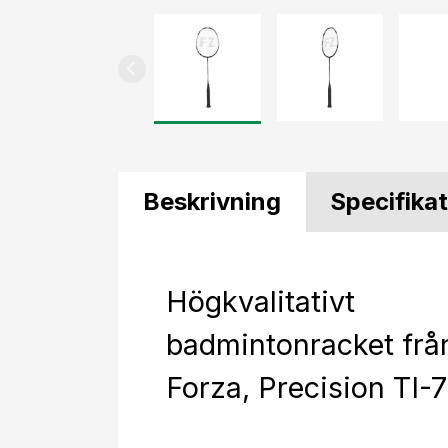
Beskrivning
Specifika
Högkvalitativt
badmintonracket frå
Forza, Precision TI-