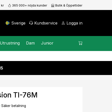
 kr
365 000+ nöjda kunder
Butik & Öppettider
Sverige
Kundservice
Logga in
Utrustning
Dam
Junior
15
sion TI-76M
Säker betalning