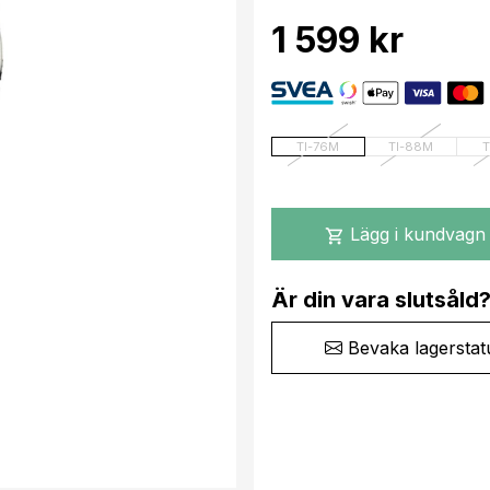
1 599 kr
TI-76M
TI-88M
T
Lägg i kundvagn
shopping_cart
Är din vara slutsåld
Bevaka lagerstat