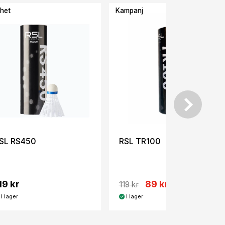
het
Kampanj
-25%
SL RS450
RSL TR100
19 kr
89 kr
119 kr
I lager
I lager