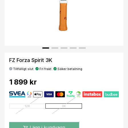
FZ Forza Spirit 3K
Tillfälligt slut
Fri frakt
Säker betalning
1 899 kr
12K
3K
Lägg i kundvagn
shopping_cart