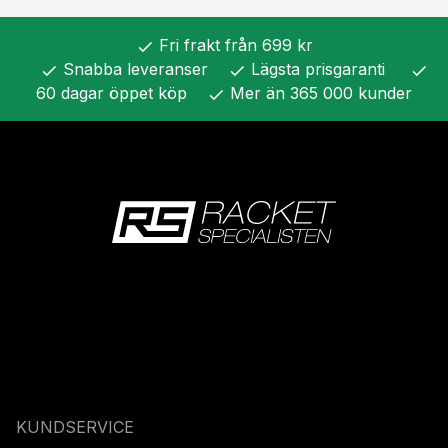
Fri frakt från 699 kr
check
Snabba leveranser
Lägsta prisgaranti
check
check
check
60 dagar öppet köp
Mer än 365 000 kunder
check
KUNDSERVICE