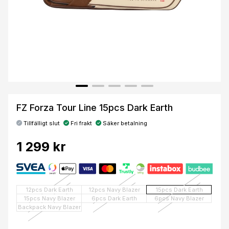
FZ Forza Tour Line 15pcs Dark Earth
Tillfälligt slut
Fri frakt
Säker betalning
1 299 kr
12pcs Dark Earth
12pcs Navy Blazer
15pcs Dark Earth
15pcs Navy Blazer
6pcs Dark Earth
6pcs Navy Blazer
Backpack Navy Blazer