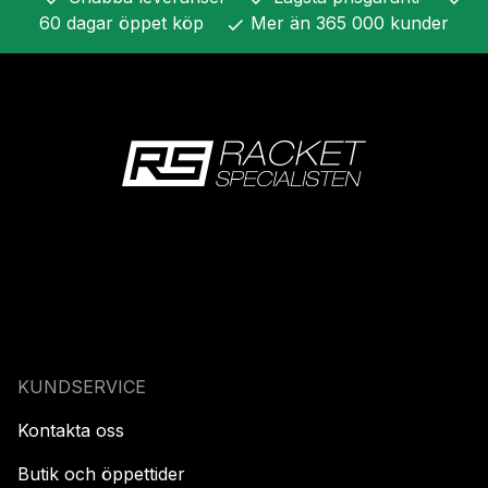
60 dagar öppet köp
Mer än 365 000 kunder
check
KUNDSERVICE
Kontakta oss
Butik och öppettider