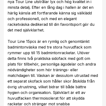
nya Tour Line utstrålar lyx och hög kvalitet in i
minsta detalj. Efter en lång dag i hallen är det en
härlig känsla att fortfarande känna sig välklädd
och professionell, och med en elegant
racketväska dedikerad till din favoritsport gör du
det med självklarhet.
Tour Line 15pcs är en rymlig och genomtänkt
badmintonväska med tre stora huvudfack som
rymmer upp till 15 badmintonracketar. Utöver
detta finns två praktiska sidofack med gott om
plats för tillbehör, personliga ägodelar och andra
nödvändigheter som hör tränings- eller
matchdagen till. Väskan är dessutom utrustad med
ett separat skofack som håller skor åtskilda från
övrig utrustning, vilket bidrar till både bättre
hygien och organisation. Självklart är ett av
huvudfacken thermoisolerat för att skydda
racketar och strängar mot snabba