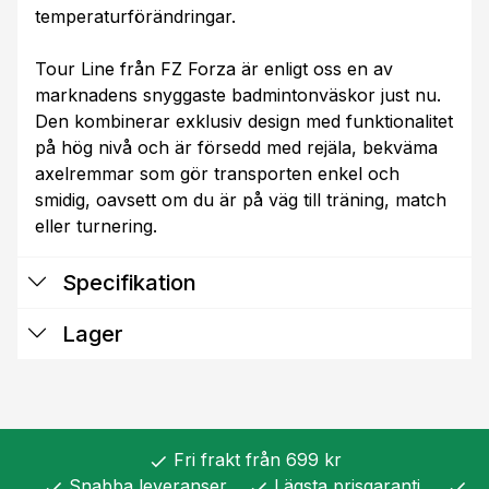
temperaturförändringar.
Tour Line från FZ Forza är enligt oss en av
marknadens snyggaste badmintonväskor just nu.
Den kombinerar exklusiv design med funktionalitet
på hög nivå och är försedd med rejäla, bekväma
axelremmar som gör transporten enkel och
smidig, oavsett om du är på väg till träning, match
eller turnering.
Specifikation
Lager
Fri frakt från 699 kr
check
Snabba leveranser
Lägsta prisgaranti
check
check
check