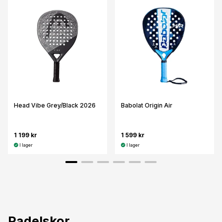
Head Vibe Grey/Black 2026
Babolat Origin Air
1 199 kr
1 599 kr
I lager
I lager
Padelskor