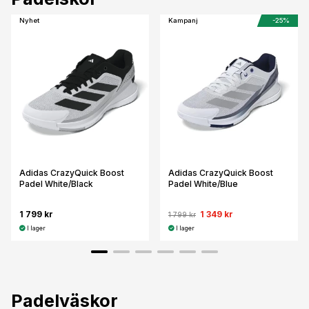
Nyhet
Kampanj
-25%
Adidas CrazyQuick Boost
Adidas CrazyQuick Boost
Padel White/Black
Padel White/Blue
1 799 kr
1 349 kr
1 799 kr
I lager
I lager
Padelväskor