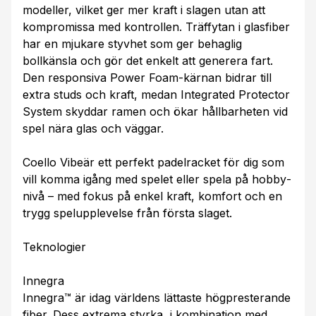
modeller, vilket ger mer kraft i slagen utan att
kompromissa med kontrollen. Träffytan i glasfiber
har en mjukare styvhet som ger behaglig
bollkänsla och gör det enkelt att generera fart.
Den responsiva Power Foam-kärnan bidrar till
extra studs och kraft, medan Integrated Protector
System skyddar ramen och ökar hållbarheten vid
spel nära glas och väggar.
Coello Vibeär ett perfekt padelracket för dig som
vill komma igång med spelet eller spela på hobby­
nivå – med fokus på enkel kraft, komfort och en
trygg spelupplevelse från första slaget.
Teknologier
Innegra
Innegra™ är idag världens lättaste högpresterande
fiber. Dess extrema styrka, i kombination med