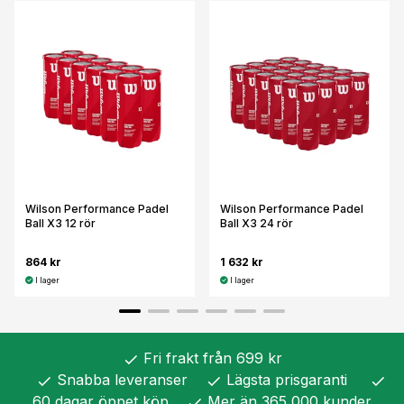
Wilson Performance Padel
Wilson Performance Padel
Ball X3 12 rör
Ball X3 24 rör
864 kr
1 632 kr
I lager
I lager
Fri frakt från 699 kr
check
Snabba leveranser
Lägsta prisgaranti
check
check
check
60 dagar öppet köp
Mer än 365 000 kunder
check