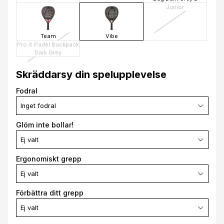
Junior
Team
Vibe
Pro X Padel Backpack
Dark Grey
Skräddarsy din spelupplevelse
Fodral
Inget fodral
Glöm inte bollar!
Ej valt
Ergonomiskt grepp
Ej valt
Förbättra ditt grepp
Ej valt