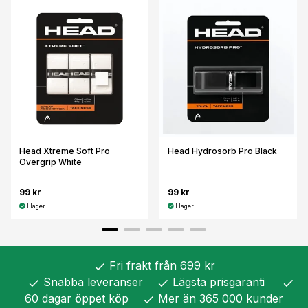
Head Xtreme Soft Pro
Head Hydrosorb Pro Black
Overgrip White
99 kr
99 kr
I lager
I lager
Fri frakt från 699 kr
check
Snabba leveranser
Lägsta prisgaranti
check
check
check
60 dagar öppet köp
Mer än 365 000 kunder
check