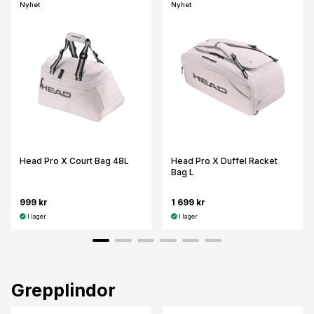
Nyhet
Nyhet
Head Pro X Court Bag 48L
Head Pro X Duffel Racket
Bag L
999 kr
1 699 kr
I lager
I lager
Grepplindor