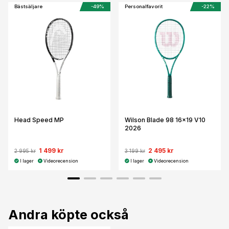
Bästsäljare
-49%
Personalfavorit
-22%
Head Speed MP
Wilson Blade 98 16x19 V10
2026
1 499 kr
2 495 kr
2 995 kr
3 199 kr
I lager
Videorecension
I lager
Videorecension
Andra köpte också