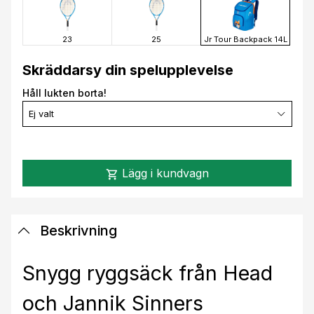
23
25
Jr Tour Backpack 14L
Skräddarsy din spelupplevelse
Håll lukten borta!
Ej valt
Lägg i kundvagn
shopping_cart
Beskrivning
Snygg ryggsäck från Head
och Jannik Sinners