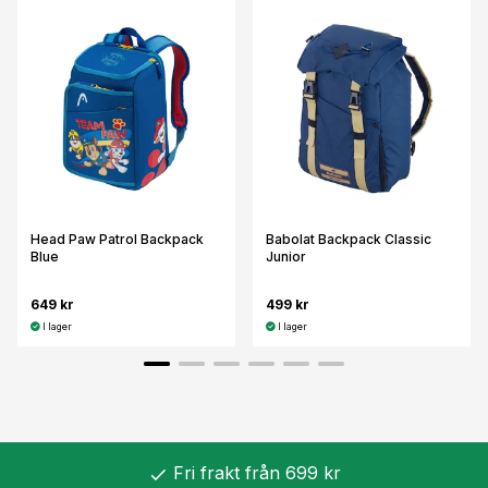
Head Paw Patrol Backpack
Babolat Backpack Classic
Blue
Junior
649 kr
499 kr
I lager
I lager
Fri frakt från 699 kr
check