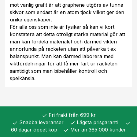
mot vanlig grafit är att graphene utgörs av tunna
skivor som endast är en atom tjock vilket ger den
unika egenskaper.
För alla oss som inte är fysiker så kan vi kort
konstatera att detta otroligt starka material gör att
man kan fördela materialet och därmed vikten
annorlunda på racketen utan att påverka t ex
balanspunkt. Man kan därmed laborera med
viktfördelningar för att få mer fart ur racketen
samtidigt som man bibehåller kontroll och
spelkänsla.
Fri frakt från 699 kr
check
Snabba leveranser
Lägsta prisgaranti
check
check
check
60 dagar öppet köp
Mer än 365 000 kunder
check