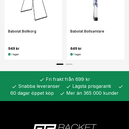
Babolat Bollkorg
Babolat Bollsamlare
949 kr
649 kr
I lager
I lager
Fri frakt från 699 kr
check
Snabba leveranser
Lägsta prisgaranti
check
check
check
60 dagar öppet köp
Mer än 365 000 kunder
check