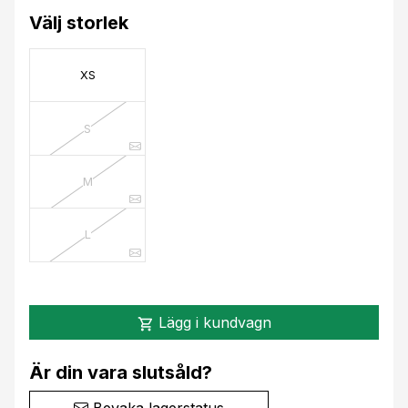
Välj storlek
XS
S
M
L
Lägg i kundvagn
shopping_cart
Är din vara slutsåld?
Bevaka lagerstatus