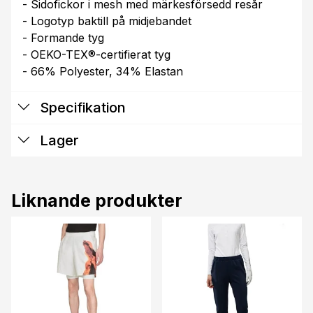
- Sidofickor i mesh med märkesförsedd resår
- Logotyp baktill på midjebandet
- Formande tyg
- OEKO-TEX®-certifierat tyg
- 66% Polyester, 34% Elastan
Specifikation
Lager
Liknande produkter