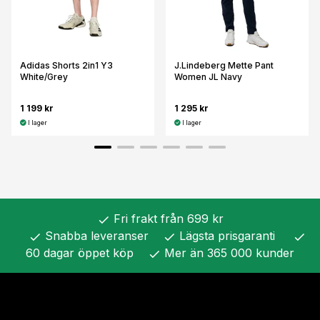
Adidas Shorts 2in1 Y3
J.Lindeberg Mette Pant
White/Grey
Women JL Navy
1 199 kr
1 295 kr
I lager
I lager
Fri frakt från 699 kr
check
Snabba leveranser
Lägsta prisgaranti
check
check
check
60 dagar öppet köp
Mer än 365 000 kunder
check