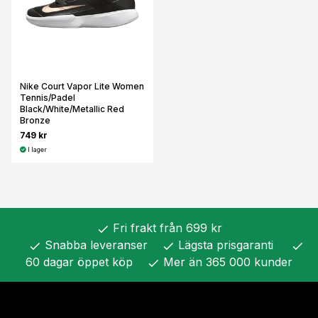
Nike Court Vapor Lite Women
Tennis/Padel
Black/White/Metallic Red
Bronze
749 kr
I lager
Fri frakt från 699 kr
check
Snabba leveranser
Lägsta prisgaranti
check
check
check
60 dagar öppet köp
Mer än 365 000 kunder
check