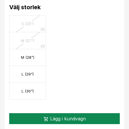
Välj storlek
S (25")
M (27")
M (28")
L (29")
L (30")
Lägg i kundvagn
shopping_cart