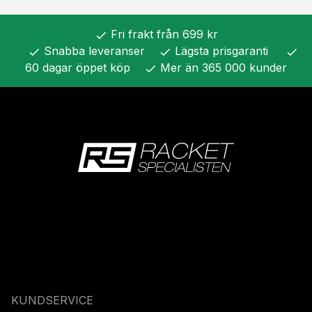
Fri frakt från 699 kr
check
Snabba leveranser
Lägsta prisgaranti
check
check
check
60 dagar öppet köp
Mer än 365 000 kunder
check
KUNDSERVICE