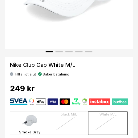
Nike Club Cap White M/L
Tillfälligt slut
Säker betalning
249 kr
Black M/L
White M/L
Smoke Grey