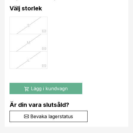
Välj storlek
S
M
L
Lägg i kundvagn
shopping_cart
Är din vara slutsåld?
Bevaka lagerstatus