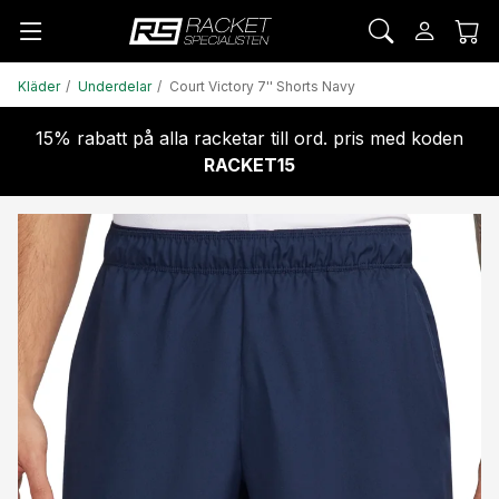
Kläder
Underdelar
Court Victory 7'' Shorts Navy
15% rabatt på alla racketar till ord. pris med koden
RACKET15