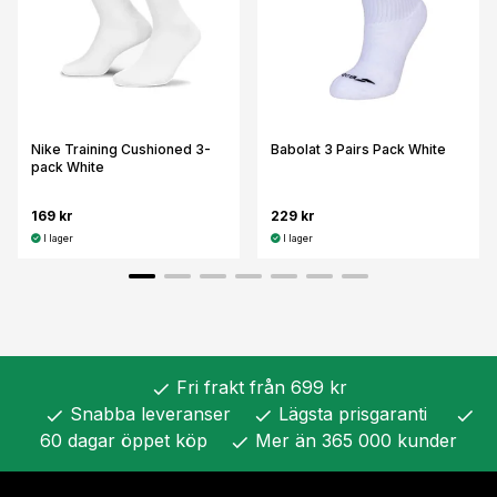
Nike Training Cushioned 3-
Babolat 3 Pairs Pack White
pack White
169 kr
229 kr
I lager
I lager
Fri frakt från 699 kr
check
Snabba leveranser
Lägsta prisgaranti
check
check
check
60 dagar öppet köp
Mer än 365 000 kunder
check