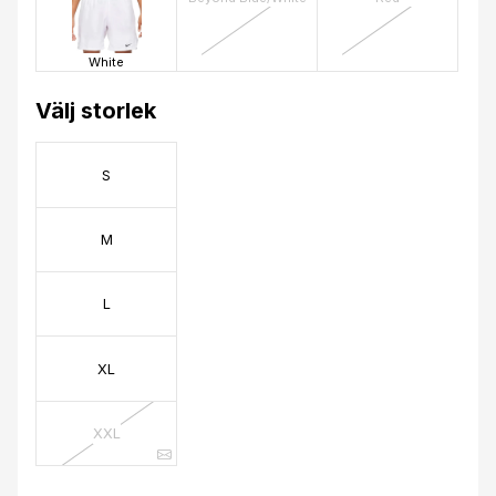
White
Välj storlek
S
M
L
XL
XXL