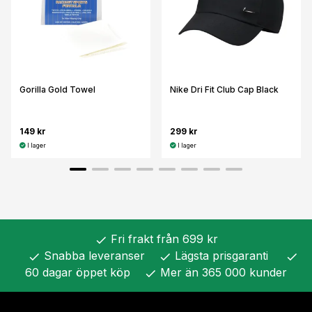
Gorilla Gold Towel
Nike Dri Fit Club Cap Black
149 kr
299 kr
I lager
I lager
Fri frakt från 699 kr
check
Snabba leveranser
Lägsta prisgaranti
check
check
check
60 dagar öppet köp
Mer än 365 000 kunder
check