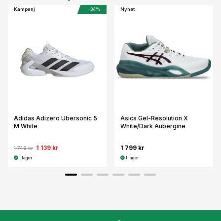
Kampanj
-34%
Nyhet
Adidas Adizero Ubersonic 5
Asics Gel-Resolution X
M White
White/Dark Aubergine
1 139 kr
1 799 kr
1 749 kr
I lager
I lager