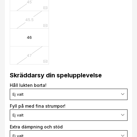
45
45.5
46
47
Skräddarsy din spelupplevelse
Håll lukten borta!
Ej valt
Fyll på med fina strumpor!
Ej valt
Extra dämpning och stöd
Ej valt