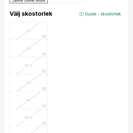
Jannik Sinner White
Välj skostorlek
Guide - skostorlek
41
42
42.5
43
44
44.5