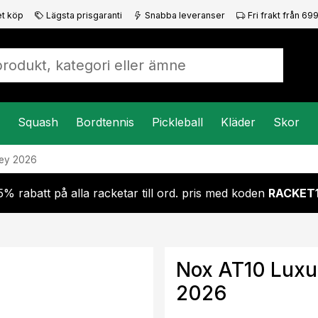
t köp
Lägsta prisgaranti
Snabba leveranser
Fri frakt från 699
Squash
Bordtennis
Pickleball
Kläder
Skor
rey 2026
5% rabatt på alla racketar till ord. pris med koden
RACKET
Nox AT10 Luxu
2026