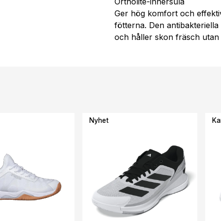
Ortholite-innersula
Ger hög komfort och effekti
fötterna. Den antibakteriell
och håller skon fräsch utan 
Nyhet
Ka