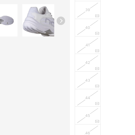
39
40
41
42
43
44
45
46