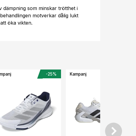
v dämpning som minskar trötthet i
a behandlingen motverkar dålig lukt
att öka vikten.
mpanj
-25%
Kampanj
-34%