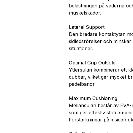
belastningen på vaderna och b
muskelskador.
Lateral Support
Den bredare kontaktytan mot 
sidledsrörelser och minskar r
situationer.
Optimal Grip Outsole
Yttersulan kombinerar ett k
dubbar, vilket ger mycket bra
padelbanor.
Maximum Cushioning
Mellansulan består av EVA-m
som ger effektiv stötdämpni
Förstärkningar på insidan öka