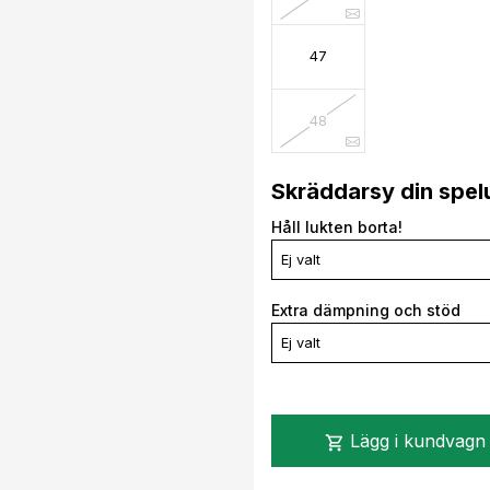
47
48
Skräddarsy din spel
Håll lukten borta!
Ej valt
Extra dämpning och stöd
Ej valt
Lägg i kundvagn
shopping_cart