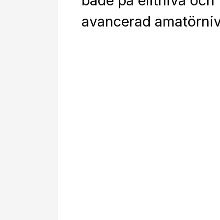
både på elitnivå och
avancerad amatörniv