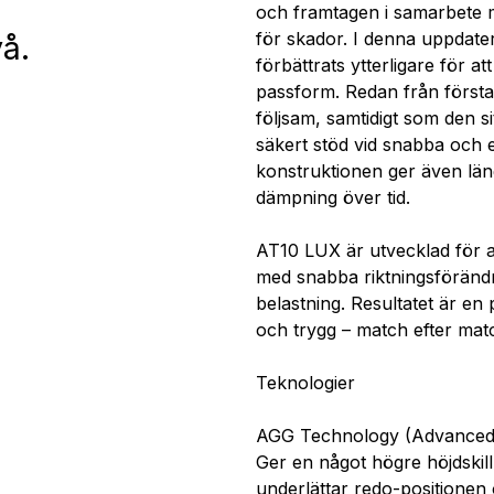
och framtagen i samarbete m
för skador. I denna uppdate
å.
förbättrats ytterligare för a
passform. Redan från första
följsam, samtidigt som den si
säkert stöd vid snabba och e
konstruktionen ger även län
dämpning över tid.
AT10 LUX är utvecklad för at
med snabba riktningsförändr
belastning. Resultatet är e
och trygg – match efter mat
Teknologier
AGG Technology (Advanced 
Ger en något högre höjdskill
underlättar redo-positionen