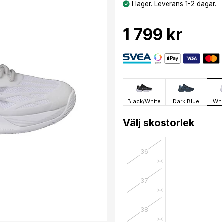
I lager. Leverans 1-2 dagar.
1 799 kr
Black/White
Dark Blue
Whi
Välj skostorlek
36
37
38