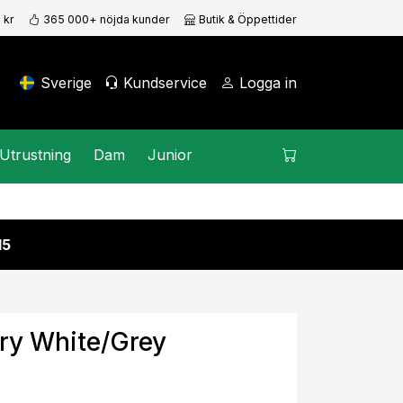
 kr
365 000+ nöjda kunder
Butik & Öppettider
Sverige
Kundservice
Logga in
Utrustning
Dam
Junior
15
ry White/Grey