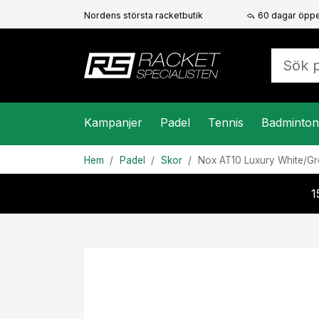
Nordens största racketbutik
60 dagar öppe
Kampanjer
Padel
Tennis
Badminton
Hem
Padel
Skor
Nox
AT10 Luxury White/G
1