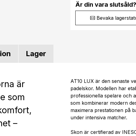
Är din vara slutsåld
Bevaka lagerstat
tion
Lager
AT10 LUX är den senaste ve
rna är
padelskor. Modellen har etab
re som
professionella spelare och a
som kombinerar modern desi
komfort,
maximera prestationen på ba
under intensiva matcher.
het –
Skon är certifierad av INE