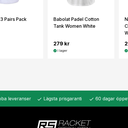
 3 Pairs Pack
Babolat Padel Cotton
N
Tank Women White
C
W
279 kr
2
I lager
ba leveranser
Lägsta prisgaranti
60 dagar öppe
check
check