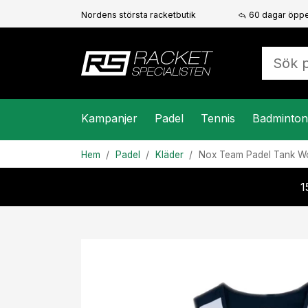
Nordens största racketbutik
60 dagar öppe
Kampanjer
Padel
Tennis
Badminton
Hem
Padel
Kläder
Nox
Team Padel Tank W
1