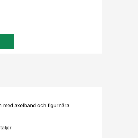
am med axelband och figurnära
aljer.