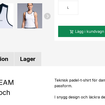
L
Lägg i kundvagn
shopping_cart
tion
Lager
Teknisk padel-t-shirt för d
 TEAM
passform.
 och
I snygg design och läckra det