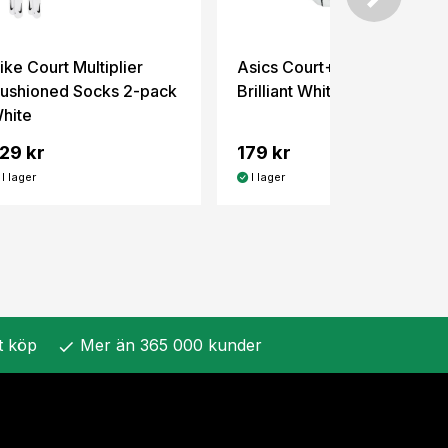
ike Court Multiplier
Asics Court+ Crew Sock
ushioned Socks 2-pack
Brilliant White
hite
29 kr
179 kr
I lager
I lager
t köp
Mer än 365 000 kunder
check