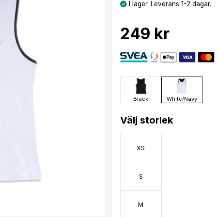
I lager. Leverans 1-2 dagar.
249 kr
Black
White/Navy
Välj storlek
XS
S
M