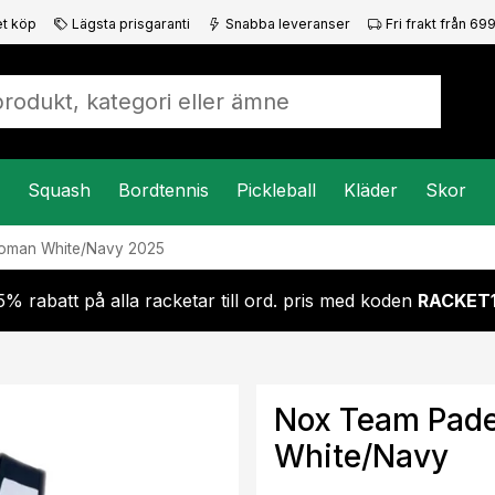
t köp
Lägsta prisgaranti
Snabba leveranser
Fri frakt från 699
Squash
Bordtennis
Pickleball
Kläder
Skor
oman White/Navy 2025
5% rabatt på alla racketar till ord. pris med koden
RACKET
Nox Team Pad
White/Navy