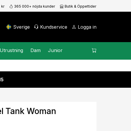
 kr
365 000+ nöjda kunder
Butik & Öppettider
Sverige
Kundservice
Logga in
Utrustning
Dam
Junior
15
el Tank Woman