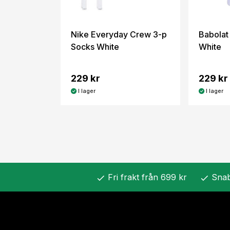
Nike Everyday Crew 3-p
Babolat
Socks White
White
229 kr
229 kr
I lager
I lager
Fri frakt från 699 kr
Snab
check
check