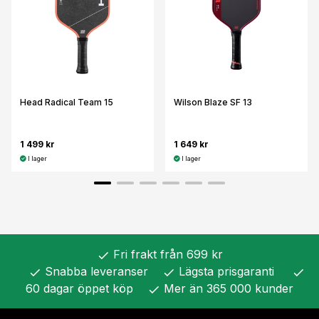
Head Radical Team 15
Wilson Blaze SF 13
1 499 kr
1 649 kr
I lager
I lager
Fri frakt från 699 kr
check
Snabba leveranser
Lägsta prisgaranti
check
check
check
60 dagar öppet köp
Mer än 365 000 kunder
check