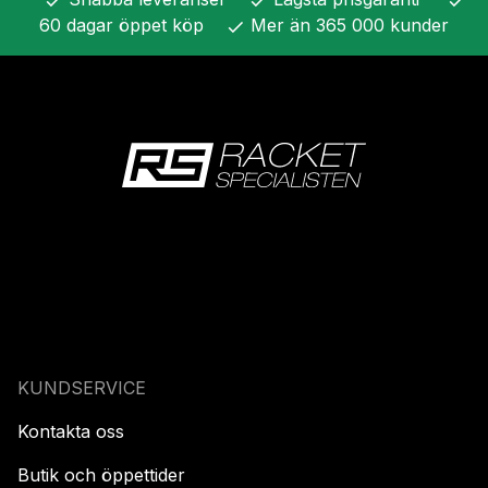
check
check
check
60 dagar öppet köp
Mer än 365 000 kunder
check
KUNDSERVICE
Kontakta oss
Butik och öppettider