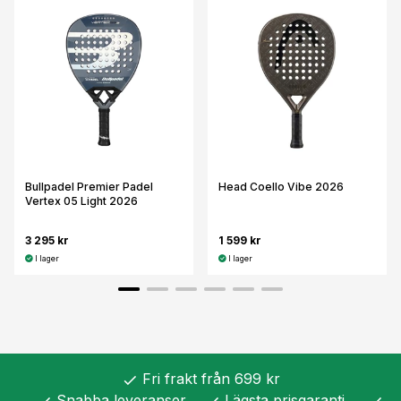
Bullpadel Premier Padel
Head Coello Vibe 2026
Vertex 05 Light 2026
3 295 kr
1 599 kr
I lager
I lager
Fri frakt från 699 kr
check
Snabba leveranser
Lägsta prisgaranti