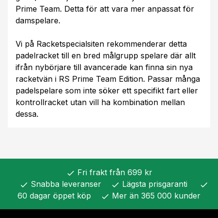
Prime Team. Detta för att vara mer anpassat för
damspelare.
Vi på Racketspecialsiten rekommenderar detta
padelracket till en bred målgrupp spelare där allt
ifrån nybörjare till avancerade kan finna sin nya
racketvän i RS Prime Team Edition. Passar många
padelspelare som inte söker ett specifikt fart eller
kontrollracket utan vill ha kombination mellan
dessa.
Fri frakt från 699 kr
check
Snabba leveranser
Lägsta prisgaranti
check
check
check
60 dagar öppet köp
Mer än 365 000 kunder
check