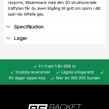
respons, tillsammans med den 3D strukturerade
träffytan får du även tillgång till gott om spinn i ditt
spel när tillfälle ges.
Specifikation
Lager
Fri frakt från 699 kr
check
Snabba leveranser
Lägsta prisgaranti
check
check
check
60 dagar öppet köp
Mer än 365 000 kunder
check