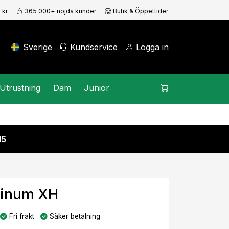
 kr
365 000+ nöjda kunder
Butik & Öppettider
Sverige
Kundservice
Logga in
Utrustning
Dam
Junior
15
atinum XH
Fri frakt
Säker betalning