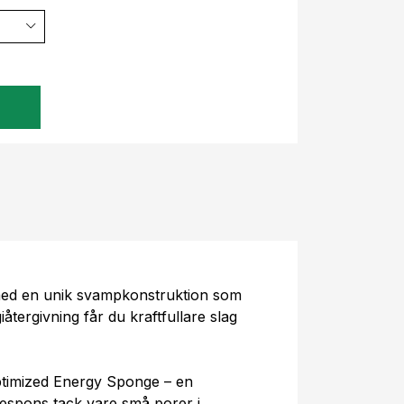
 med en unik svampkonstruktion som
iåtergivning får du kraftfullare slag
ptimized Energy Sponge – en
espons tack vare små porer i