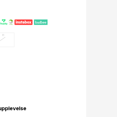
H
upplevelse