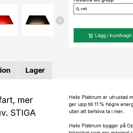
Ej valt
Lägg i kundvagn
shopping_cart
tion
Lager
Helix Platinum är utrustad
fart, mer
ger upp till 11 % högre energ
uv. STIGA
utan att behöva ta i mer.
Helix Platinum bygger på O
teknologi som ger maximal r