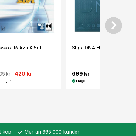
asaka Rakza X Soft
Stiga DNA Hybrid M
420 kr
699 kr
05 kr
I lager
I lager
t köp
Mer än 365 000 kunder
check