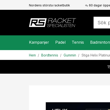
Nordens största racketbutik
60 dagar öppe
Kampanjer
Padel
Tennis
Badminton
Hem
Bordtennis
Gummin
Stiga
Helix Platin
1