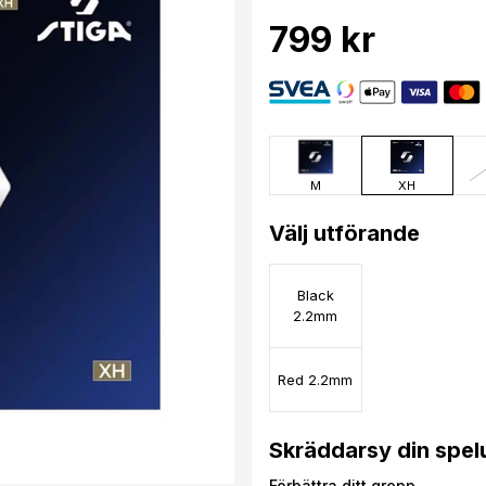
799 kr
M
XH
Välj utförande
Black
2.2mm
Red 2.2mm
Skräddarsy din spel
Förbättra ditt grepp