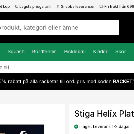
t köp
Lägsta prisgaranti
Snabba leveranser
Fri frakt från 699
Squash
Bordtennis
Pickleball
Kläder
Skor
um XH
5% rabatt på alla racketar till ord. pris med koden
RACKET
Stiga Helix Pl
I lager. Leverans 1-2 dagar.