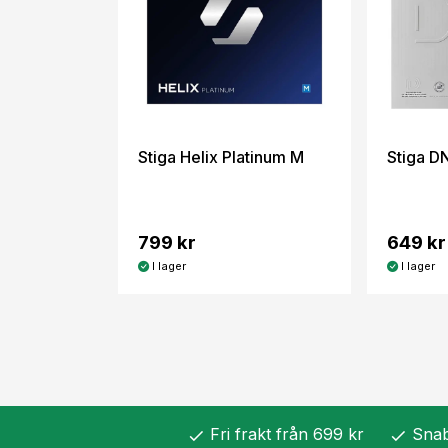
Stiga Helix Platinum M
Stiga D
799 kr
649 kr
I lager
I lager
Fri frakt från 699 kr
Snab
check
check