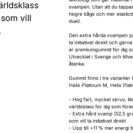
ärldsklass
svampen. Utan att du tappar
högre båge och mer elasticit
 som vill
duell.
.
Den extra hårda svampen på 
ta initiativet direkt och gärn
är premiumgummit för dig so
Utvecklat i Sverige och tillv
åtanke.
Gummit finns i tre varianter
Helix Platinum M, Helix Pla
- Hög fart, mycket skruv, li
världsklass för dig som för
- Extra hård svamp (52,5 gra
som vill ta initiativet direkt
- Upp till +11 % mer energi t