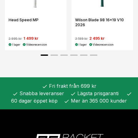
Head Speed MP
Wilson Blade 98 16x19 V10
2026
1 499 kr
2 495 kr
2 995 kr
3 199 kr
I lager
Videorecension
I lager
Videorecension
Fri frakt från 699 kr
check
Snabba leveranser
Lägsta prisgaranti
check
check
check
60 dagar öppet köp
Mer än 365 000 kunder
check