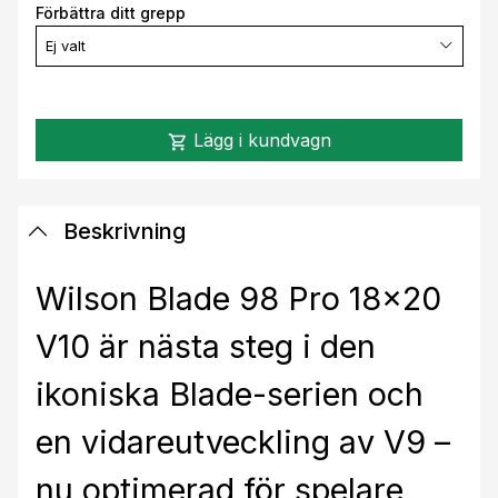
Förbättra ditt grepp
Ej valt
Lägg i kundvagn
shopping_cart
Beskrivning
Wilson Blade 98 Pro 18x20
V10 är nästa steg i den
ikoniska Blade-serien och
en vidareutveckling av V9 –
nu optimerad för spelare