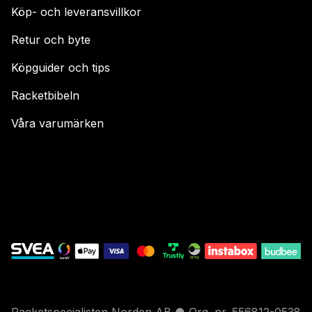
Köp- och leveransvillkor
Retur och byte
Köpguider och tips
Racketbibeln
Våra varumärken
Racketspecialisten Norden AB ● Org. nr. 556812-0538