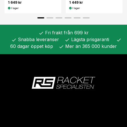
1 649 kr
1 449 kr
I lager
I lager
Fri frakt från 699 kr
check
Snabba leveranser
Lägsta prisgaranti
check
check
check
60 dagar öppet köp
Mer än 365 000 kunder
check