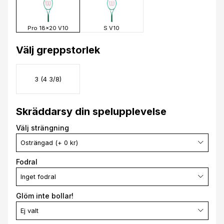
Pro 18x20 V10
S V10
Välj greppstorlek
3 (4 3/8)
Skräddarsy din spelupplevelse
Välj strängning
Osträngad (+ 0 kr)
Fodral
Inget fodral
Glöm inte bollar!
Ej valt