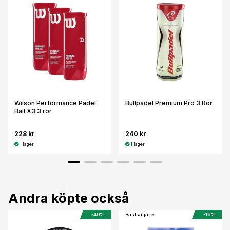
Wilson Performance Padel
Bullpadel Premium Pro 3 Rör
Ball X3 3 rör
228 kr
240 kr
I lager
I lager
Andra köpte också
-40%
Bästsäljare
-16%