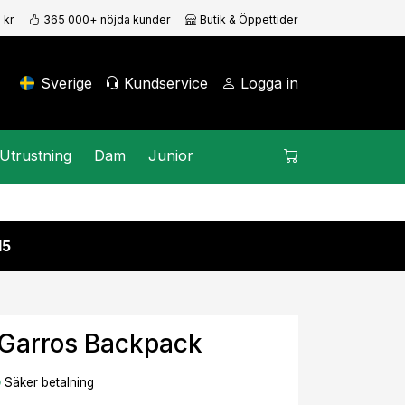
 kr
365 000+ nöjda kunder
Butik & Öppettider
Sverige
Kundservice
Logga in
Utrustning
Dam
Junior
15
 Garros Backpack
Säker betalning