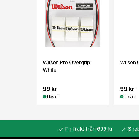
Wilson Pro Overgrip
Wilson 
White
99 kr
99 kr
I lager
I lager
Fri frakt från 699 kr
Snab
check
check