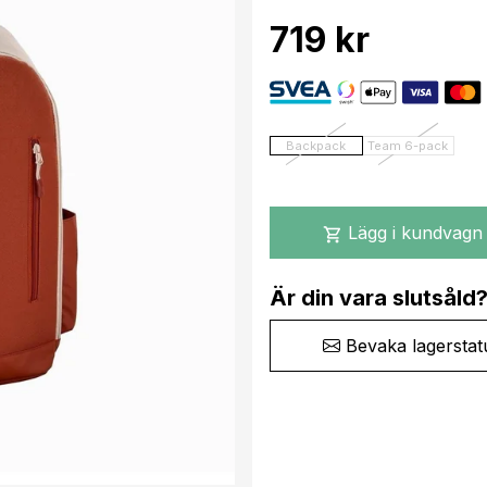
719 kr
Backpack
Team 6-pack
Lägg i kundvagn
shopping_cart
Är din vara slutsåld
Bevaka lagerstat