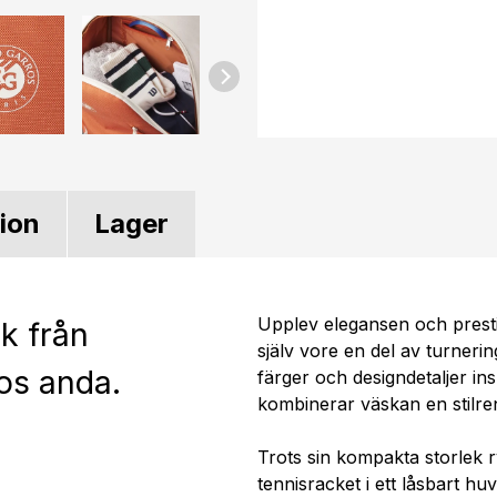
tion
Lager
Upplev elegansen och pres
k från
själv vore en del av turne
os anda.
färger och designdetaljer i
kombinerar väskan en stilren
Trots sin kompakta storlek 
tennisracket i ett låsbart hu