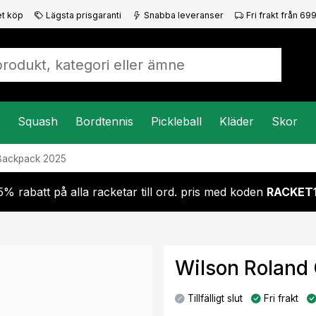
t köp
Lägsta prisgaranti
Snabba leveranser
Fri frakt från 699
Squash
Bordtennis
Pickleball
Kläder
Skor
Backpack 2025
5% rabatt på alla racketar till ord. pris med koden
RACKET
Wilson Roland
Tillfälligt slut
Fri frakt