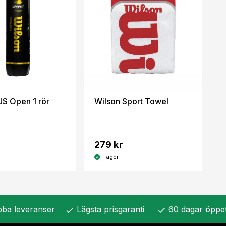
US Open 1 rör
Wilson Sport Towel
279 kr
I lager
ba leveranser
Lägsta prisgaranti
60 dagar öppe
check
check