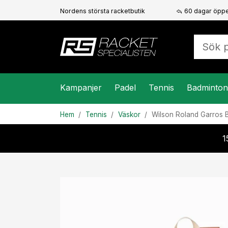
Nordens största racketbutik
60 dagar öppe
Kampanjer
Padel
Tennis
Badminton
Hem
Tennis
Väskor
Wilson
Roland Garros 
1