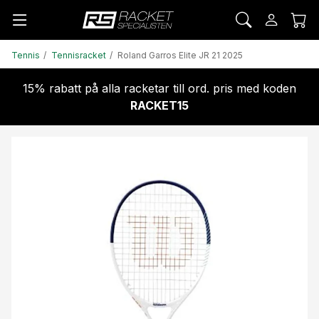
Tennis
Tennisracket
Roland Garros Elite JR 21 2025
15% rabatt på alla racketar till ord. pris med koden
RACKET15