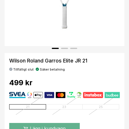
Wilson Roland Garros Elite JR 21
Tillfälligt slut
Säker betalning
499 kr
21
23
25
Lägg i kundvagn
shopping_cart