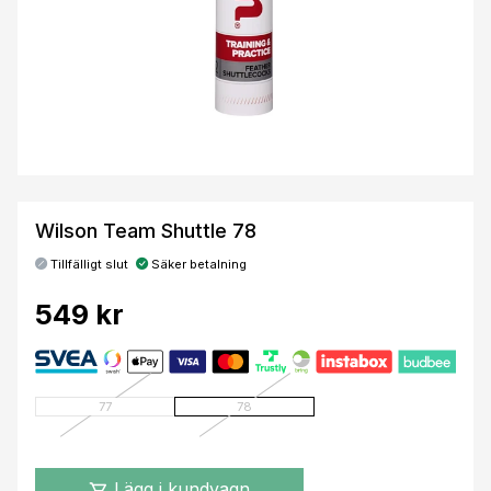
Wilson Team Shuttle 78
Tillfälligt slut
Säker betalning
549 kr
77
78
Lägg i kundvagn
shopping_cart