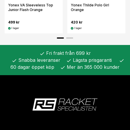
Yonex VA Sleeveless Top
Yonex Thilde Polo Girl
Junior Flash Orange
Orange
499 kr
420 kr
I lager
I lager
Fri frakt från 699 kr
check
Snabba leveranser
Lägsta prisgaranti
check
check
check
60 dagar öppet köp
Mer än 365 000 kunder
check