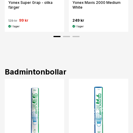
Yonex Super Grap - olika
Yonex Mavis 2000 Medium
färger
White
99 kr
249 kr
129 kr
I lager
I lager
Badmintonbollar