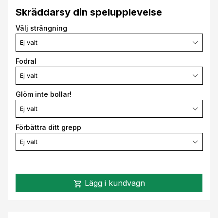
Skräddarsy din spelupplevelse
Välj strängning
Ej valt
Fodral
Ej valt
Glöm inte bollar!
Ej valt
Förbättra ditt grepp
Ej valt
Lägg i kundvagn
shopping_cart