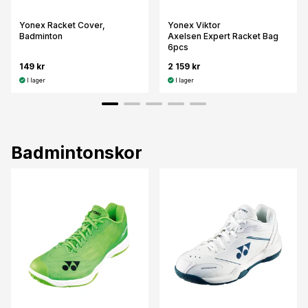
Yonex Racket Cover,
Yonex Viktor
Badminton
Axelsen Expert Racket Bag
6pcs
149 kr
2 159 kr
I lager
I lager
Badmintonskor