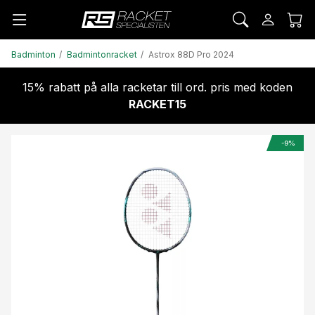
Badminton
Badmintonracket
Astrox 88D Pro 2024
15% rabatt på alla racketar till ord. pris med koden
RACKET15
-9%