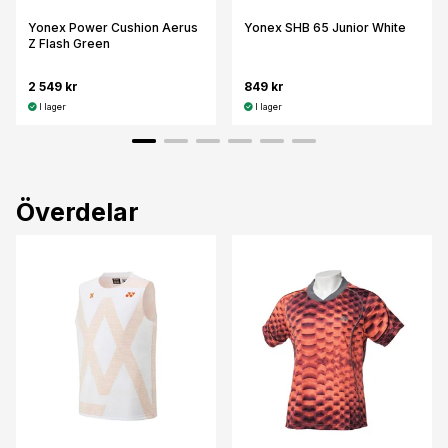
Yonex Power Cushion Aerus
Yonex SHB 65 Junior White
Z Flash Green
2 549 kr
849 kr
I lager
I lager
Överdelar