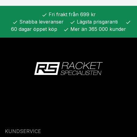
Fri frakt från 699 kr
check
Snabba leveranser
Lägsta prisgaranti
check
check
check
60 dagar öppet köp
Mer än 365 000 kunder
check
KUNDSERVICE