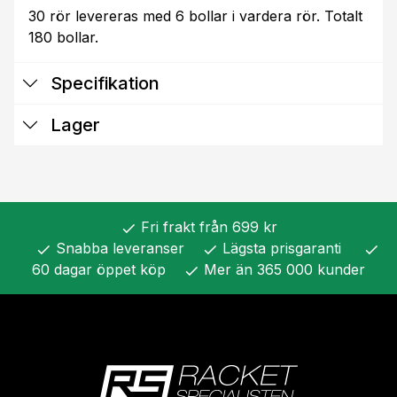
30 rör levereras med 6 bollar i vardera rör. Totalt
180 bollar.
Specifikation
Lager
Fri frakt från 699 kr
check
Snabba leveranser
Lägsta prisgaranti
check
check
check
60 dagar öppet köp
Mer än 365 000 kunder
check