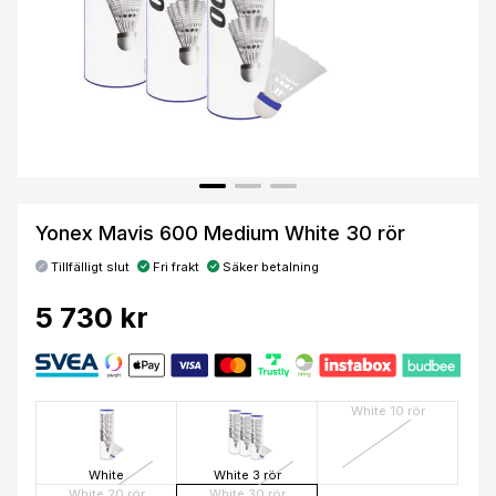
Yonex Mavis 600 Medium White 30 rör
Tillfälligt slut
Fri frakt
Säker betalning
5 730 kr
White 10 rör
White
White 3 rör
White 20 rör
White 30 rör