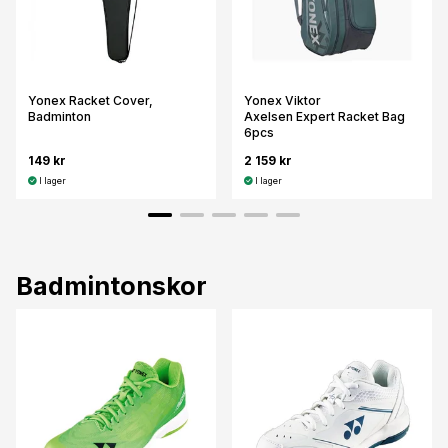
Yonex Racket Cover,
Yonex Viktor
Badminton
Axelsen Expert Racket Bag
6pcs
149 kr
2 159 kr
I lager
I lager
Badmintonskor