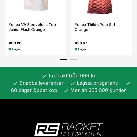
Yonex VA Sleeveless Top
Yonex Thilde Polo Girl
Junior Flash Orange
Orange
499 kr
420 kr
I lager
I lager
Fri frakt från 699 kr
check
Snabba leveranser
Lägsta prisgaranti
check
check
check
60 dagar öppet köp
Mer än 365 000 kunder
check