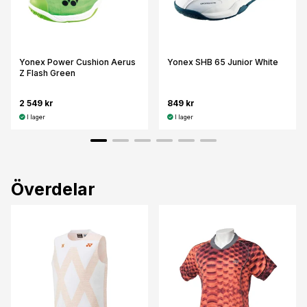
Yonex Power Cushion Aerus
Yonex SHB 65 Junior White
Z Flash Green
2 549 kr
849 kr
I lager
I lager
Överdelar