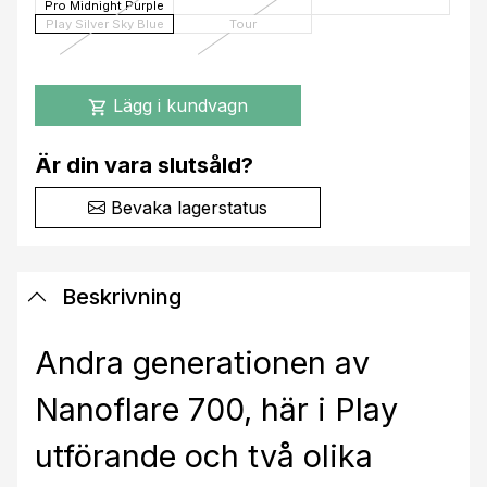
Pro Midnight Purple
Play Silver Sky Blue
Tour
Lägg i kundvagn
shopping_cart
Är din vara slutsåld?
Bevaka lagerstatus
Beskrivning
Andra generationen av
Nanoflare 700, här i Play
utförande och två olika