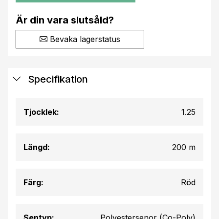
Är din vara slutsåld?
Bevaka lagerstatus
Specifikation
Tjocklek:
1.25
Längd:
200 m
Färg:
Röd
Sentyp:
Polyestersenor (Co-Poly)