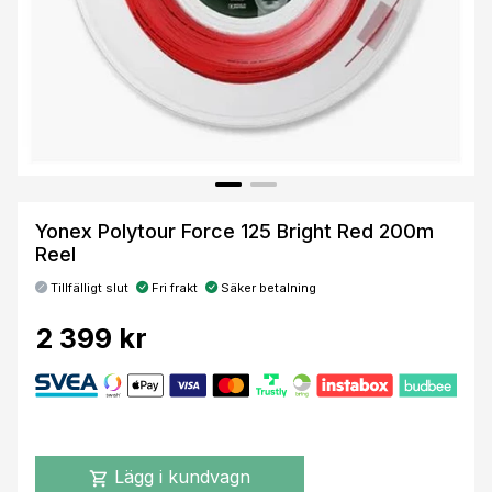
Yonex Polytour Force 125 Bright Red 200m
Reel
Tillfälligt slut
Fri frakt
Säker betalning
2 399 kr
Lägg i kundvagn
shopping_cart