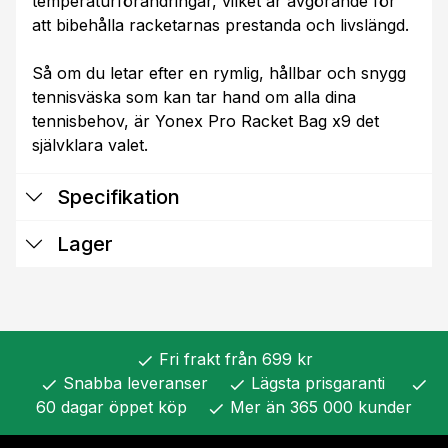
temperaturförändringar, vilket är avgörande för
att bibehålla racketarnas prestanda och livslängd.
Så om du letar efter en rymlig, hållbar och snygg
tennisväska som kan tar hand om alla dina
tennisbehov, är Yonex Pro Racket Bag x9 det
självklara valet.
Specifikation
Lager
Fri frakt från 699 kr
check
Snabba leveranser
Lägsta prisgaranti
check
check
check
60 dagar öppet köp
Mer än 365 000 kunder
check