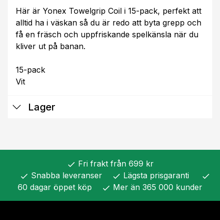
Här är Yonex Towelgrip Coil i 15-pack, perfekt att
alltid ha i väskan så du är redo att byta grepp och
få en fräsch och uppfriskande spelkänsla när du
kliver ut på banan.
15-pack
Vit
Lager
Fri frakt från 699 kr
check
Snabba leveranser
Lägsta prisgaranti
check
check
check
60 dagar öppet köp
Mer än 365 000 kunder
check