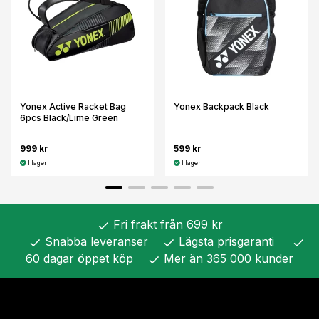
Yonex Active Racket Bag
Yonex Backpack Black
6pcs Black/Lime Green
999 kr
599 kr
I lager
I lager
Fri frakt från 699 kr
check
Snabba leveranser
Lägsta prisgaranti
check
check
check
60 dagar öppet köp
Mer än 365 000 kunder
check