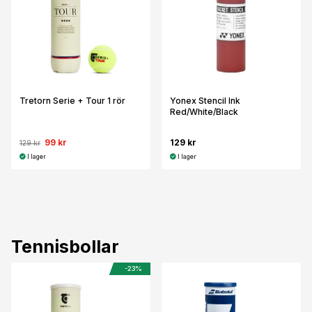
Tretorn Serie + Tour 1 rör
Yonex Stencil Ink
Red/White/Black
99 kr
129 kr
129 kr
I lager
I lager
Tennisbollar
-23%