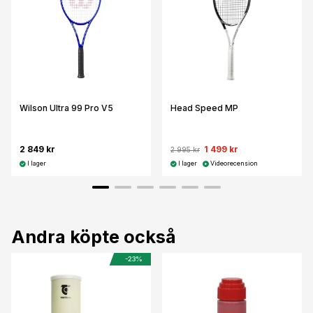
Wilson Ultra 99 Pro V5
Head Speed MP
2 849 kr
1 499 kr
2 995 kr
I lager
I lager
Videorecension
Andra köpte också
-23%