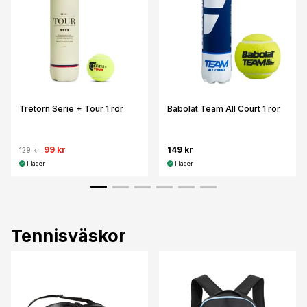
Tretorn Serie + Tour 1 rör
Babolat Team All Court 1 rör
99 kr
149 kr
129 kr
I lager
I lager
Tennisväskor