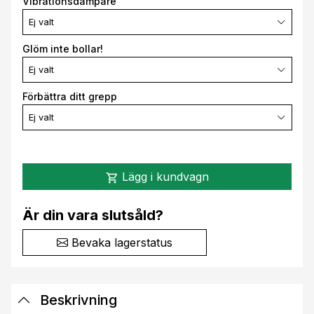
Vibrationsdämpare
Ej valt
Glöm inte bollar!
Ej valt
Förbättra ditt grepp
Ej valt
Lägg i kundvagn
shopping_cart
Är din vara slutsåld?
Bevaka lagerstatus
Beskrivning