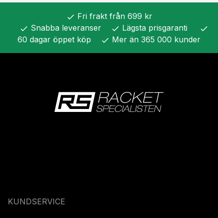
Fri frakt från 699 kr
check
Snabba leveranser
Lägsta prisgaranti
check
check
check
60 dagar öppet köp
Mer än 365 000 kunder
check
KUNDSERVICE