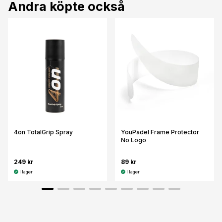
Andra köpte också
4on TotalGrip Spray
YouPadel Frame Protector
No Logo
249 kr
89 kr
I lager
I lager