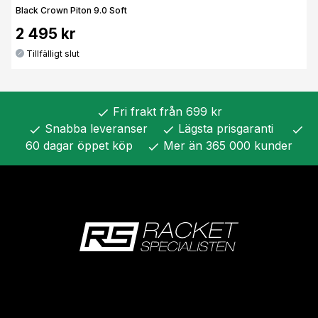
Black Crown Piton 9.0 Soft
2 495 kr
Tillfälligt slut
Fri frakt från 699 kr
check
Snabba leveranser
Lägsta prisgaranti
check
check
check
60 dagar öppet köp
Mer än 365 000 kunder
check