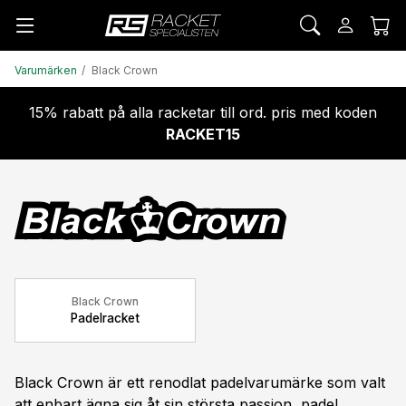
Varumärken
Black Crown
15% rabatt på alla racketar till ord. pris med koden
RACKET15
Black Crown
Padelracket
Black Crown är ett renodlat padelvarumärke som valt
att enbart ägna sig åt sin största passion, padel.