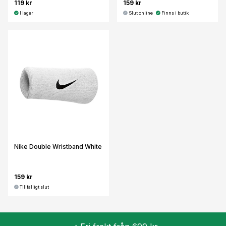
119 kr
159 kr
I lager
Slut online
Finns i butik
Nike Double Wristband White
159 kr
Tillfälligt slut