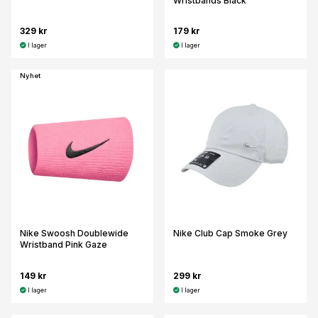
Wristbands Black
329 kr
179 kr
I lager
I lager
Nyhet
Nike Swoosh Doublewide
Nike Club Cap Smoke Grey
Wristband Pink Gaze
149 kr
299 kr
I lager
I lager