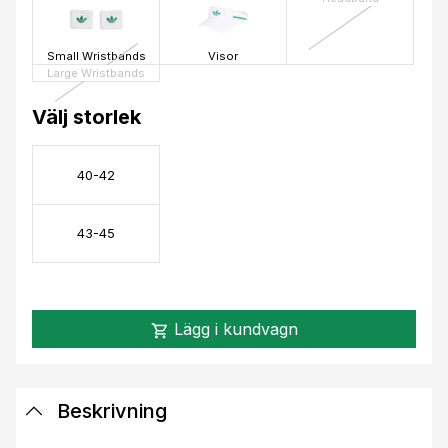
Small Wristbands
Visor
Large Wristbands
Välj storlek
40-42
43-45
Lägg i kundvagn
shopping_cart
Beskrivning