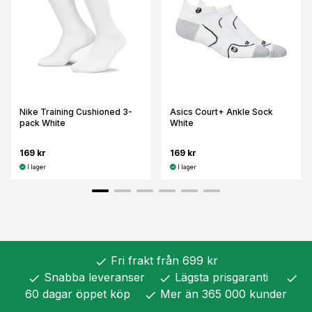
Nike Training Cushioned 3-
Asics Court+ Ankle Sock
pack White
White
169 kr
169 kr
I lager
I lager
Fri frakt från 699 kr
check
Snabba leveranser
Lägsta prisgaranti
check
check
check
60 dagar öppet köp
Mer än 365 000 kunder
check