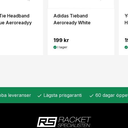
Tie Headband
Adidas Tieband
Y
ue Aeroreadyy
Aeroready White
H
199 kr
1
I lager
ba leveranser
Lägsta prisgaranti
60 dagar öppe
check
check