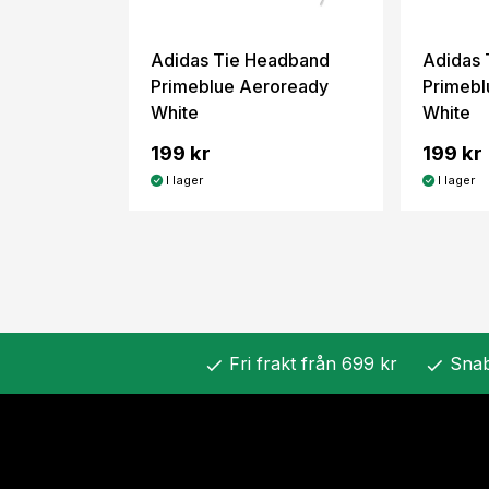
Adidas Tie Headband
Adidas 
Primeblue Aeroready
Primebl
White
White
199 kr
199 kr
I lager
I lager
Fri frakt från 699 kr
Snab
check
check