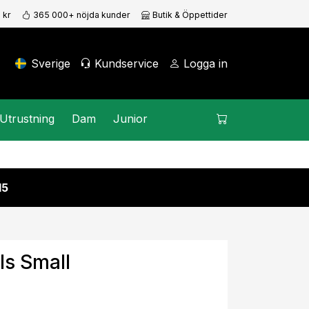
 kr
365 000+ nöjda kunder
Butik & Öppettider
Sverige
Kundservice
Logga in
Utrustning
Dam
Junior
15
ls Small