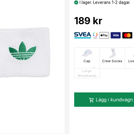
I lager. Leverans 1-2 dagar.
189 kr
Cap
Crew Socks
Lo
Large
Wristbands
Lägg i kundvagn
shopping_cart