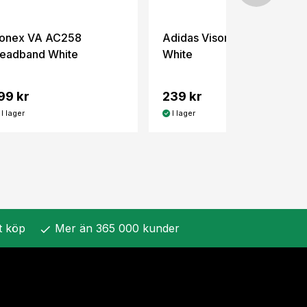
onex VA AC258
Adidas Visor Climacool
eadband White
White
99 kr
239 kr
I lager
I lager
t köp
Mer än 365 000 kunder
check