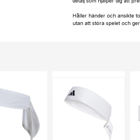
detalj som hjälper dig att pr
Håller händer och ansikte t
utan att störa spelet och ger 