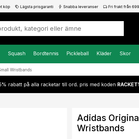
t köp
Lägsta prisgaranti
Snabba leveranser
Fri frakt från 699
Squash
Bordtennis
Pickleball
Kläder
Skor
Small Wristbands
5% rabatt på alla racketar till ord. pris med koden
RACKET
Adidas Origina
Wristbands