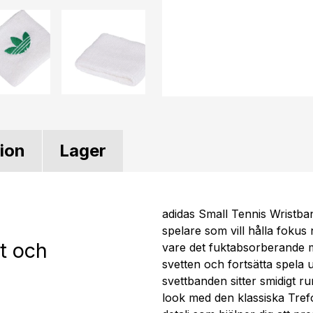
tion
Lager
adidas Small Tennis Wristban
spelare som vill hålla fokus
t och
vare det fuktabsorberande m
svetten och fortsätta spela 
svettbanden sitter smidigt r
look med den klassiska Trefo