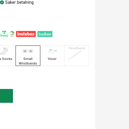
Säker betalning
Headband
w Socks
Small
Visor
Wristbands