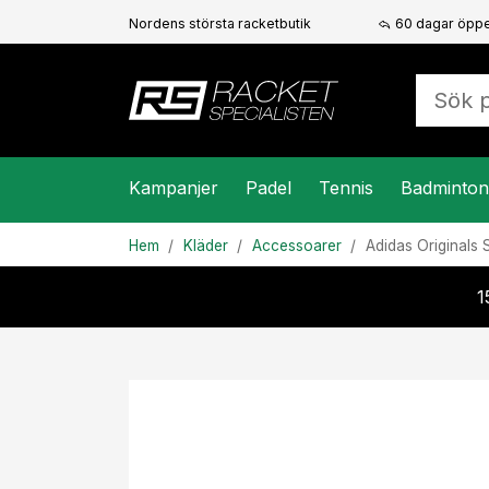
Nordens största racketbutik
60 dagar öppe
Kampanjer
Padel
Tennis
Badminton
Hem
Kläder
Accessoarer
Adidas
Originals 
1