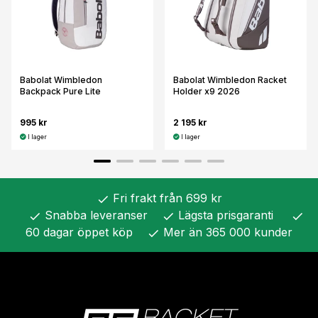
Babolat Wimbledon
Babolat Wimbledon Racket
Backpack Pure Lite
Holder x9 2026
995 kr
2 195 kr
I lager
I lager
Fri frakt från 699 kr
check
Snabba leveranser
Lägsta prisgaranti
check
check
check
60 dagar öppet köp
Mer än 365 000 kunder
check