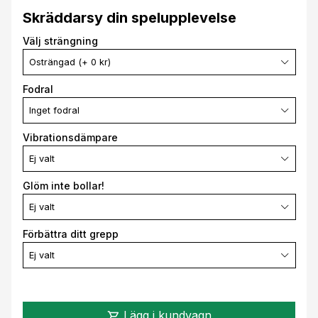
Skräddarsy din spelupplevelse
Välj strängning
Osträngad (+ 0 kr)
Fodral
Inget fodral
Vibrationsdämpare
Ej valt
Glöm inte bollar!
Ej valt
Förbättra ditt grepp
Ej valt
Lägg i kundvagn
shopping_cart