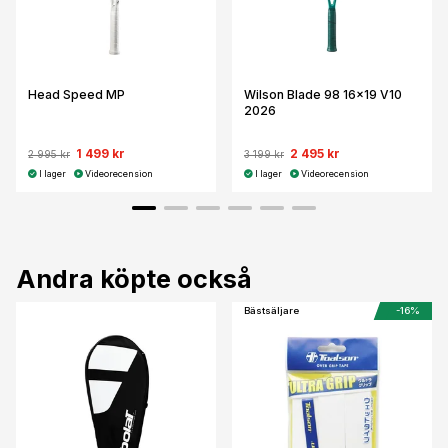
Head Speed MP
Wilson Blade 98 16x19 V10
2026
1 499 kr
2 495 kr
2 995 kr
3 199 kr
I lager
Videorecension
I lager
Videorecension
Andra köpte också
Bästsäljare
-16%