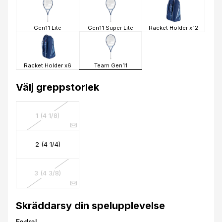
Gen11 Lite
Gen11 Super Lite
Racket Holder x12
Racket Holder x6
Team Gen11
Välj greppstorlek
1 (4 1/8)
2 (4 1/4)
3 (4 3/8)
Skräddarsy din spelupplevelse
Fodral