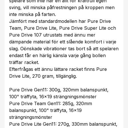
spelare som inte har en allt för kraftfull egen
sving, vill minska påfrestningen på kroppen men
inte minska på farten.
Jämfört med standardmodellen har Pure Drive
Team, Pure Drive Lite, Pure Drive Super Lite och
Pure Drive 107 utrustats med ännu mer
dämpande material för ett slående komfort i varje
slag. Oönskade vibrationer tas bort så att spelaren
endast får en härlig känsla varje gång bollen
träffar racket.
Efterfrågas ett ännu lättare racket finns Pure
Drive Lite, 270 gram, tillgänglig.
Pure Drive Gen11: 300g, 320mm balanspunkt,
100" träffyta, 16x19 strängningsmönster
Pure Drive Team Gen11: 285g, 320mm
balanspunkt, 100" träffyta, 16x19
strängningsmönster
Pure Drive Lite Gen11: 270g, 330mm balanspunkt,