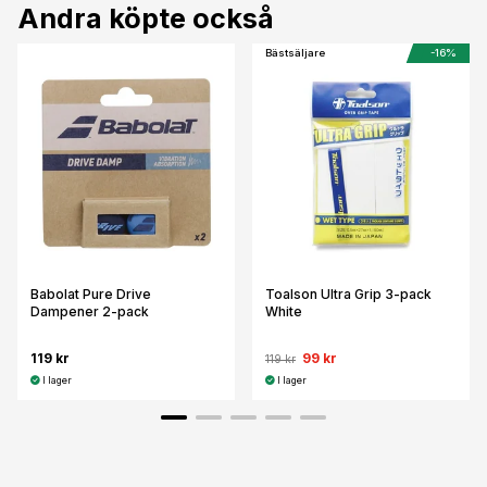
Andra köpte också
Bästsäljare
-16%
Babolat Pure Drive
Toalson Ultra Grip 3-pack
Dampener 2-pack
White
119 kr
99 kr
119 kr
I lager
I lager