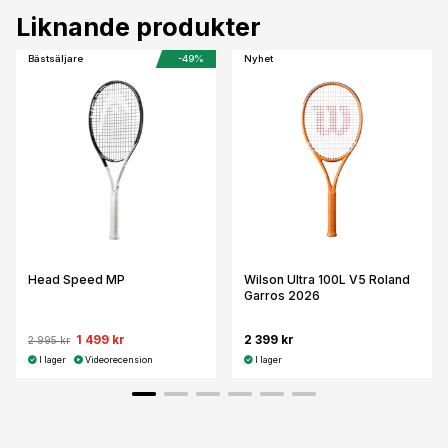
Liknande produkter
Bästsäljare
-49%
Nyhet
Head Speed MP
Wilson Ultra 100L V5 Roland
Garros 2026
1 499 kr
2 399 kr
2 995 kr
I lager
Videorecension
I lager