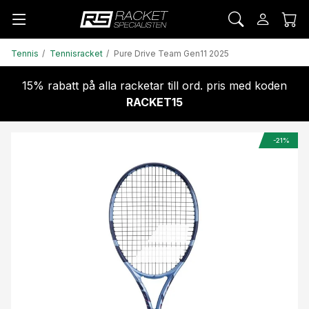
Tennis
Tennisracket
Pure Drive Team Gen11 2025
15% rabatt på alla racketar till ord. pris med koden
RACKET15
-21%