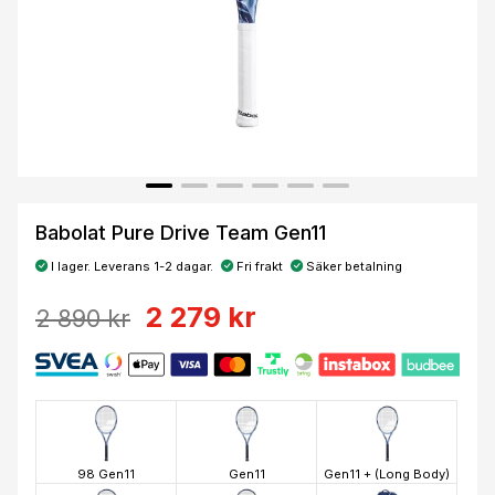
Babolat Pure Drive Team Gen11
I lager. Leverans 1-2 dagar.
Fri frakt
Säker betalning
2 279 kr
2 890 kr
98 Gen11
Gen11
Gen11 + (Long Body)