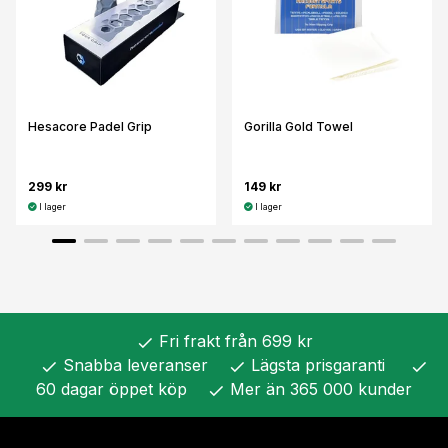
Hesacore Padel Grip
Gorilla Gold Towel
299 kr
149 kr
I lager
I lager
Fri frakt från 699 kr
check
Snabba leveranser
Lägsta prisgaranti
check
check
check
60 dagar öppet köp
Mer än 365 000 kunder
check