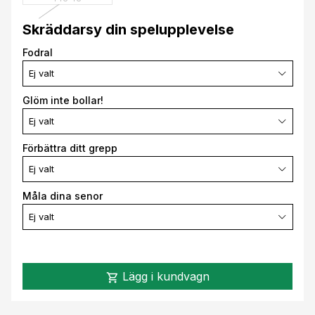
Skräddarsy din spelupplevelse
Fodral
Ej valt
Glöm inte bollar!
Ej valt
Förbättra ditt grepp
Ej valt
Måla dina senor
Ej valt
Lägg i kundvagn
shopping_cart