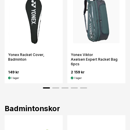
Yonex Racket Cover,
Yonex Viktor
Badminton
Axelsen Expert Racket Bag
6pcs
149 kr
2 159 kr
I lager
I lager
Badmintonskor