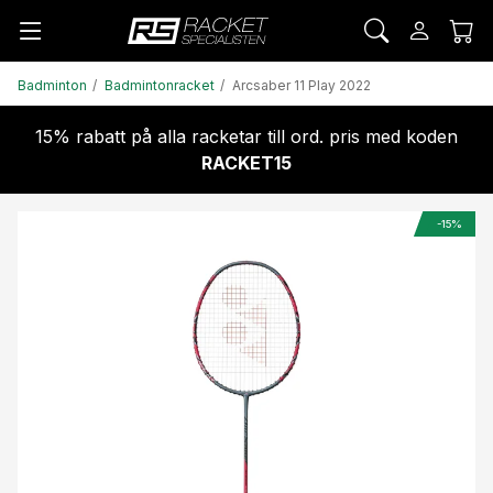
Badminton
Badmintonracket
Arcsaber 11 Play 2022
15% rabatt på alla racketar till ord. pris med koden
RACKET15
-15%