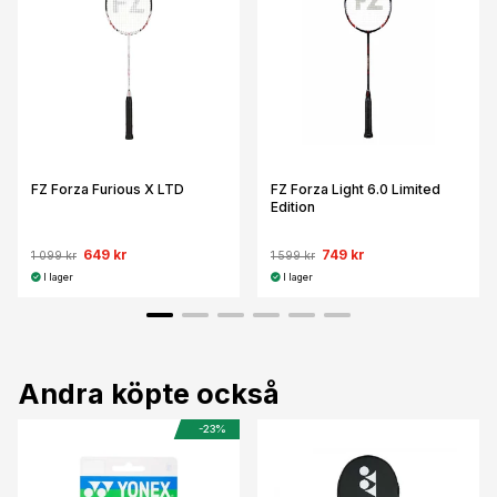
FZ Forza Furious X LTD
FZ Forza Light 6.0 Limited
Edition
649 kr
749 kr
1 099 kr
1 599 kr
I lager
I lager
Andra köpte också
-23%