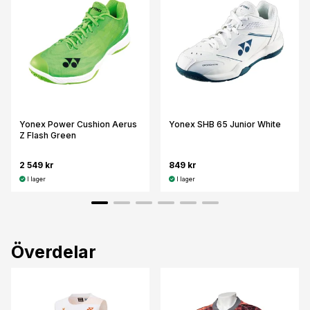
Yonex Power Cushion Aerus
Yonex SHB 65 Junior White
Z Flash Green
2 549 kr
849 kr
I lager
I lager
Överdelar