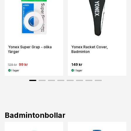
Yonex Super Grap - olika
Yonex Racket Cover,
färger
Badminton
99 kr
149 kr
129 kr
I lager
I lager
Badmintonbollar