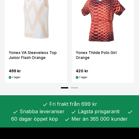
Yonex VA Sleeveless Top
Yonex Thilde Polo Girl
Junior Flash Orange
Orange
499 kr
420 kr
I lager
I lager
Fri frakt från 699 kr
check
Snabba leveranser
Lägsta prisgaranti
check
check
check
60 dagar öppet köp
Mer än 365 000 kunder
check