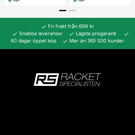
I lager
I lager
Fri frakt från 699 kr
check
Snabba leveranser
Lägsta prisgaranti
check
check
check
60 dagar öppet köp
Mer än 365 000 kunder
check