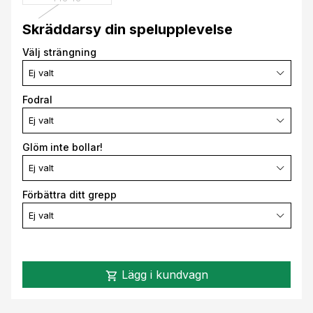
Skräddarsy din spelupplevelse
Välj strängning
Ej valt
Fodral
Ej valt
Glöm inte bollar!
Ej valt
Förbättra ditt grepp
Ej valt
Lägg i kundvagn
shopping_cart