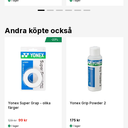
I lager
I lager
Andra köpte också
-23%
Yonex Super Grap - olika
Yonex Grip Powder 2
färger
99 kr
175 kr
129 kr
I lager
I lager