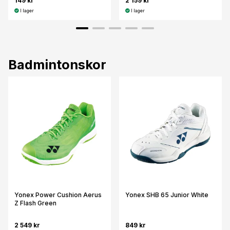
149 kr
2 159 kr
I lager
I lager
Badmintonskor
Yonex Power Cushion Aerus
Yonex SHB 65 Junior White
Z Flash Green
2 549 kr
849 kr