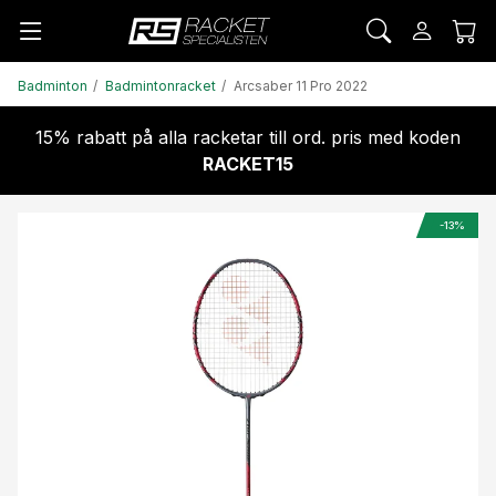
Badminton
Badmintonracket
Arcsaber 11 Pro 2022
15% rabatt på alla racketar till ord. pris med koden
RACKET15
-13%